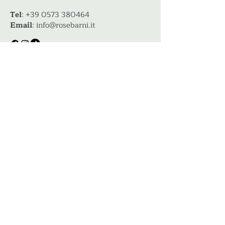
Tel
:
+39 0573 380464
Email
:
info@rosebarni.it
Informazioni
La nostra storia
Consigli
News
Richiesta catalogo 2025/2026
Corsi
Attività
Eventi e mostre
Supporto