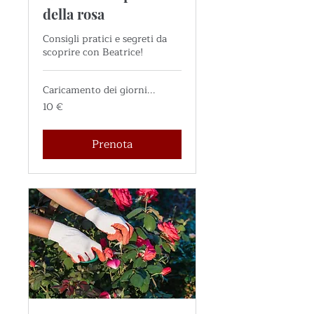
della rosa
Consigli pratici e segreti da
scoprire con Beatrice!
Caricamento dei giorni...
10
10 €
euro
Prenota