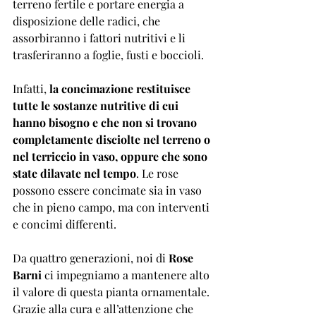
terreno fertile e portare energia a 
disposizione delle radici, che 
assorbiranno i fattori nutritivi e li 
trasferiranno a foglie, fusti e boccioli. 
Infatti,
 la concimazione restituisce 
tutte le sostanze nutritive di cui 
hanno bisogno e che non si trovano 
completamente disciolte nel terreno o 
nel terriccio in vaso, oppure che sono 
state dilavate nel tempo
. Le rose 
possono essere concimate sia in vaso 
che in pieno campo, ma con interventi 
e concimi differenti. 
Da quattro generazioni, noi di 
Rose 
Barni
 ci impegniamo a mantenere alto 
il valore di questa pianta ornamentale. 
Grazie alla cura e all’attenzione che 