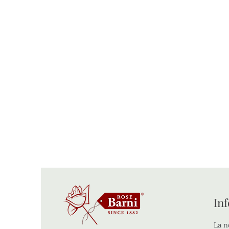
In
La n