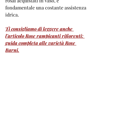
rosai acquistati in vaso, è 
fondamentale una costante assistenza 
idrica.
Ti consigliamo di leggere anche 
l’articolo Rose rampicanti rifiorenti: 
guida completa alle varietà Rose 
Barni.
Piantare le rose: il 
consiglio di Rose Barni
Una rosa piantata nel rispetto dei suoi 
tempi e dei suoi bisogni è una pianta 
che parte meglio, cresce con una 
struttura equilibrata e richiede 