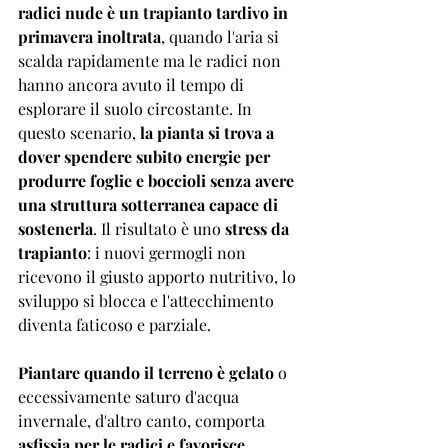
radici nude è un trapianto tardivo in 
primavera inoltrata
, quando l'aria si 
scalda rapidamente ma le radici non 
hanno ancora avuto il tempo di 
esplorare il suolo circostante. In 
questo scenario, 
la pianta si trova a 
dover spendere subito energie per 
produrre foglie e boccioli senza avere 
una struttura sotterranea capace di 
sostenerla
. Il risultato è uno 
stress da 
trapianto
: i nuovi germogli non 
ricevono il giusto apporto nutritivo, lo 
sviluppo si blocca e l'attecchimento 
diventa faticoso e parziale. 
Piantare quando il terreno è gelato
 o 
eccessivamente saturo d'acqua 
invernale, d'altro canto, comporta 
asfissia per le radici e favorisce 