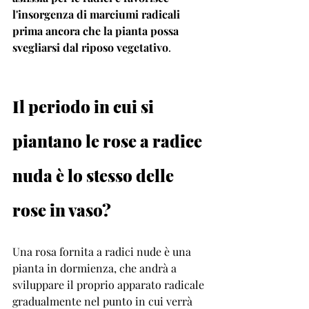
l'insorgenza di marciumi radicali 
prima ancora che la pianta possa 
svegliarsi dal riposo vegetativo
. 
Il periodo in cui si 
piantano le rose a radice 
nuda è lo stesso delle 
rose in vaso? 
Una rosa fornita a radici nude è una 
pianta in dormienza, che andrà a 
sviluppare il proprio apparato radicale 
gradualmente nel punto in cui verrà 