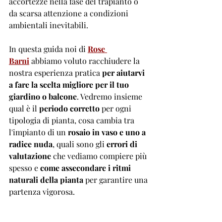
accortezze nella fase del trapianto o 
da scarsa attenzione a condizioni 
ambientali inevitabili. 
In questa guida noi di
Rose 
Barni
abbiamo voluto racchiudere la 
nostra esperienza pratica 
per aiutarvi 
a fare la scelta migliore per il tuo 
giardino o balcone
. Vedremo insieme 
qual è il 
periodo corretto
 per ogni 
tipologia di pianta, cosa cambia tra 
l'impianto di un 
rosaio in vaso e uno a 
radice nuda
, quali sono gli 
errori di 
valutazione
 che vediamo compiere più 
spesso e 
come assecondare i ritmi 
naturali della pianta
 per garantire una 
partenza vigorosa.