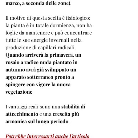
marzo, a seconda delle zone)
.
Il motivo di questa scelta è fisiologico: 
la pianta è in totale dormienza, non ha 
foglie da mantenere e può concentrare 
tutte le sue energie invernali nella 
produzione di capillari radicali. 
Quando arriverà la primavera, un 
rosaio a radice nuda piantato in 
autunno avrà già sviluppato un 
apparato sotterraneo pronto a 
spingere con vigore la nuova 
vegetazione
. 
I vantaggi reali sono una 
stabilità di 
attecchimento
 e una 
crescita più 
armonica sul lungo periodo
.
Potrebbe interessarti anche l’articolo 