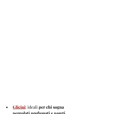
Glicini
: ideali 
per chi sogna 
pergolati profumati e pareti 