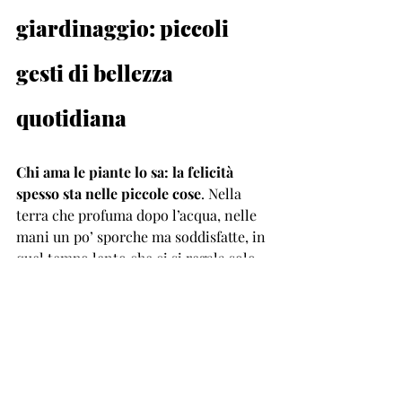
giardinaggio: piccoli 
gesti di bellezza 
quotidiana
Chi ama le piante lo sa: la felicità 
spesso sta nelle piccole cose
. Nella 
terra che profuma dopo l’acqua, nelle 
mani un po’ sporche ma soddisfatte, in 
quel tempo lento che ci si regala solo 
per curare ciò che cresce.
Ecco perché 
anche gli accessori da 
giardinaggio possono diventare un 
dono speciale
. Un paio di guanti 
morbidi, una cesoia precisa, un 