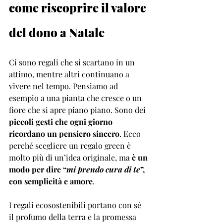
come riscoprire il valore 
del dono a Natale
Ci sono regali che si scartano in un 
attimo, mentre altri continuano a 
vivere nel tempo. Pensiamo ad 
esempio a una pianta che cresce o un 
fiore che si apre piano piano. Sono dei 
piccoli gesti che ogni giorno 
ricordano un pensiero sincero
. Ecco 
perché scegliere un regalo green è 
molto più di un’idea originale, ma 
è un 
modo per dire “
mi prendo cura di te
”, 
con semplicità e amore
.
I regali ecosostenibili portano con sé 
il profumo della terra e la promessa 