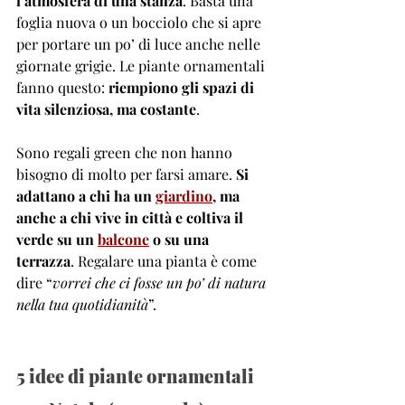
l’atmosfera di una stanza
. Basta una 
foglia nuova o un bocciolo che si apre 
per portare un po’ di luce anche nelle 
giornate grigie. Le piante ornamentali 
fanno questo: 
riempiono gli spazi di 
vita silenziosa, ma costante
.
Sono regali green che non hanno 
bisogno di molto per farsi amare. 
Si 
adattano a chi ha un 
giardino
, ma 
anche a chi vive in città e coltiva il 
verde su un 
balcone
 o su una 
terrazza
.
Regalare una pianta è come 
dire “
vorrei che ci fosse un po’ di natura 
nella tua quotidianità
”.
5 idee di piante ornamentali 