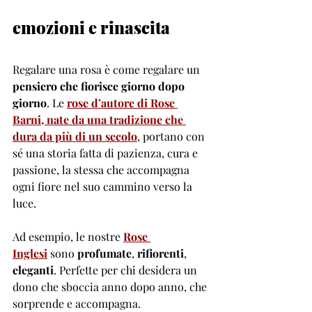
emozioni e rinascita
Regalare una rosa è come regalare un 
pensiero che fiorisce giorno dopo 
giorno
. Le
rose d’autore di Rose 
Barni, nate da una tradizione che 
dura da più di un secolo
, portano con 
sé una storia fatta di pazienza, cura e 
passione, la stessa che accompagna 
ogni fiore nel suo cammino verso la 
luce.
Ad esempio, le nostre 
Rose 
Inglesi
 sono 
profumate
, 
rifiorenti
, 
eleganti
. Perfette per chi desidera un 
dono che sboccia anno dopo anno, che 
sorprende e accompagna.