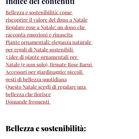
Indice dei contenuti 
Bellezza e sostenibilità: come 
riscoprire il valore del dono a Natale
Regalare rose a Natale: un dono che 
racconta emozioni e rinascita
Piante ornamentali: eleganza naturale 
per regali di Natale sostenibili 
5 idee di piante ornamentali per 
Natale (e non solo), firmate Rose Barni 
Accessori per giardinaggio: piccoli 
gesti di bellezza quotidiana
Questo Natale scegli di regalare una 
bellezza che fiorisce
Domande frequenti 
Bellezza e sostenibilità: 