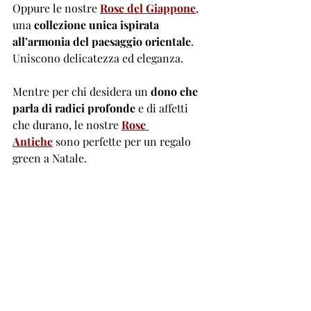
Oppure le nostre 
Rose del Giappone
, 
una
 collezione unica ispirata 
all’armonia del paesaggio orientale
. 
Uniscono delicatezza ed eleganza.
Mentre per chi desidera un 
dono che 
parla di radici profonde
 e di affetti 
che durano, le nostre 
Rose 
Antiche
 sono perfette per un regalo 
green a Natale. 