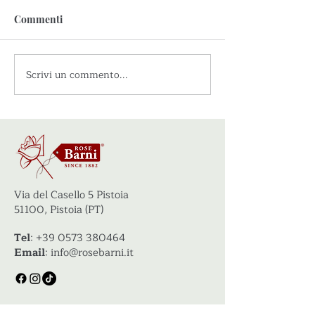
Commenti
Scrivi un commento...
Rose viola: le varietà più
Rose rosse: le va
affascinanti per il tuo
belle per un am
giardino
ricco di caratter
Via del Casello 5 Pistoia
51100, Pistoia (PT)
Tel
:
+39 0573 380464
Email
:
info@rosebarni.it