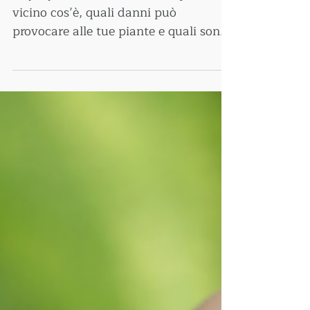
Oxythyrea funesta: come
trattarla nel modo corretto
Oxythyrea funesta: vediamo più da
vicino cos’è, quali danni può
provocare alle tue piante e quali sono i
migliori prodotti per debellarla.